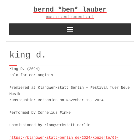
Skip
bernd *ben* lauber
to
content
music and sound art
king d.
King D. (2024)
solo for cor anglais
Premiered at Klangwerkstatt Berlin – Festival fuer Neue
Musik
Kunstquatier Bethanien on November 12, 2024
Performed by Cornelius Finke
Commissioned by Klangwerkstatt Berlin
https://klangwerkstatt
–
berlin.de/2024/konzerte/09-